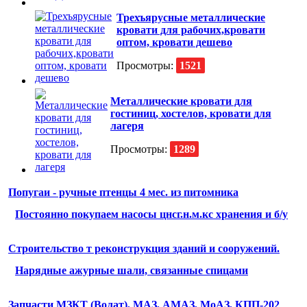
Трехъярусные металлические
кровати для рабочих,кровати
оптом, кровати дешево
Просмотры:
1521
Металлические кровати для
гостиниц, хостелов, кровати для
лагеря
Просмотры:
1289
Попугаи - ручные птенцы 4 мес. из питомника
Постоянно покупаем насосы цнсг.н.м.кс хранения и б/у
Строительство т реконструкция зданий и сооружений.
Нарядные ажурные шали, связанные спицами
Запчасти МЗКТ (Волат), МАЗ, АМАЗ, МоАЗ, КПП-202