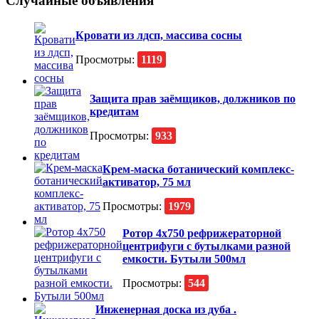
Случайные объявления
Кровати из лдсп, массива сосны
Просмотры:
1119
Защита прав заёмщиков, должников по
кредитам
Просмотры:
933
Крем-маска ботанический комплекс-
активатор, 75 мл
Просмотры:
1979
Ротор 4х750 рефрижераторной
центрифуги с бутылками разной
емкости. Бутыли 500мл
Просмотры:
544
Инженерная доска из дуба .