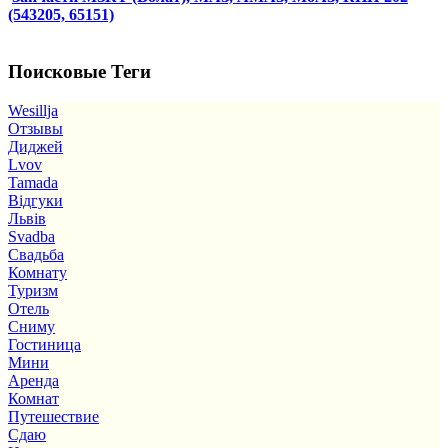
(543205, 65151)
Поисковые Теги
Wesillja
Отзывы
Диджей
Lvov
Tamada
Відгуки
Львів
Svadba
Свадьба
Комнату
Туризм
Отель
Сниму
Гостиница
Мини
Аренда
Комнат
Путешествие
Сдаю