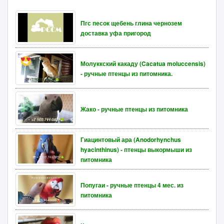
Пгс песок щебень глина чернозем
доставка уфа пригород
Молуккский какаду (Cacatua moluccensis)
- ручные птенцы из питомника.
Жако - ручные птенцы из питомника
Гиацинтовый ара (Anodorhynchus
hyacinthinus) - птенцы выкормыши из
питомника
Попугаи - ручные птенцы 4 мес. из
питомника