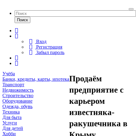
To
na
Поиск
Вход
Регистрация
Забыл пароль
Учёба
Продаём
Банки, кредиты, карты, ипотека
Транспорт
предприятие с
Недвижимость
Строительство
карьером
Оборудование
Одежда, обувь
известняка-
Техника
Для быта
ракушечника в
Услуги
Для детей
Крыму.
Хобби