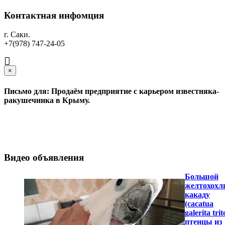
Контактная инфомция
г. Саки.
+7(978) 747-24-05
×
Письмо для: Продаём предприятие с карьером известняка-
ракушечника в Крыму.
Видео объявления
Большой
желтохох
какаду
(cacatua
galerita trit
птенцы из