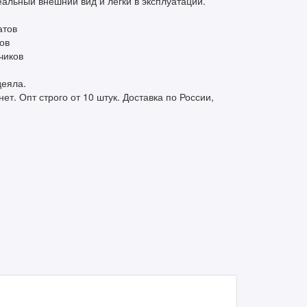
льный внешний вид и легки в эксплуатации.
атов
ов
чиков
деяла.
т. Опт строго от 10 штук. Доставка по России,