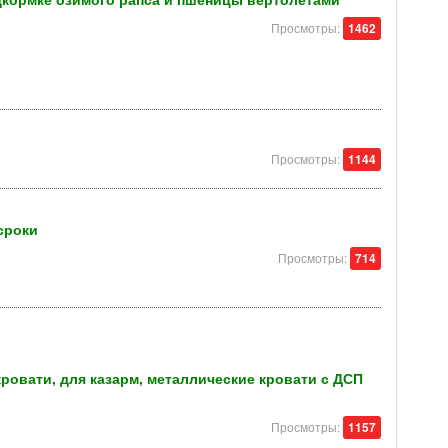
Просмотры:
1462
Просмотры:
1144
сроки
Просмотры:
714
овати, для казарм, металлические кровати с ДСП
Просмотры:
1157