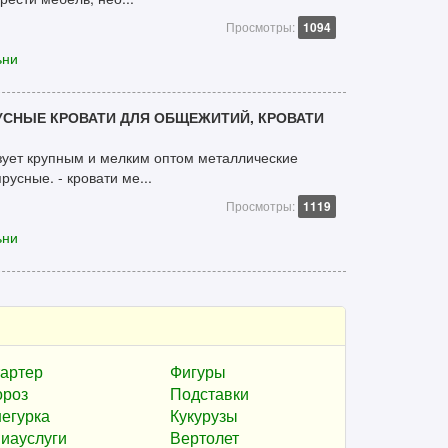
Просмотры:
1094
ьни
УСНЫЕ КРОВАТИ ДЛЯ ОБЩЕЖИТИЙ, КРОВАТИ
ует крупным и мелким оптом металлические
усные. - кровати ме...
Просмотры:
1119
ьни
артер
Фигуры
роз
Подставки
егурка
Кукурузы
иауслуги
Вертолет