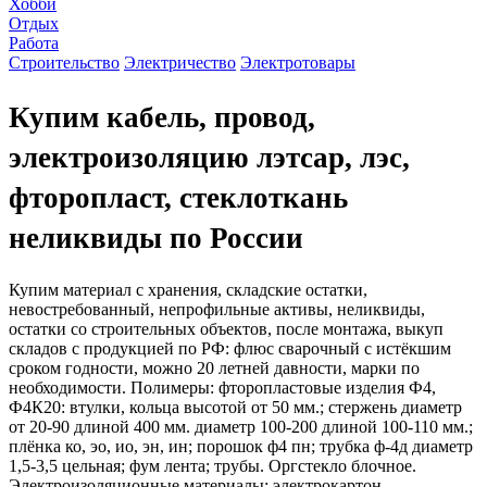
Хобби
Отдых
Работа
Строительство
Электричество
Электротовары
Купим кабель, провод,
электроизоляцию лэтсар, лэс,
фторопласт, стеклоткань
неликвиды по России
Купим материал с хранения, складские остатки,
невостребованный, непрофильные активы, неликвиды,
остатки со строительных объектов, после монтажа, выкуп
складов с продукцией по РФ: флюс сварочный с истёкшим
сроком годности, можно 20 летней давности, марки по
необходимости. Полимеры: фторопластовые изделия Ф4,
Ф4К20: втулки, кольца высотой от 50 мм.; стержень диаметр
от 20-90 длиной 400 мм. диаметр 100-200 длиной 100-110 мм.;
плёнка ко, эо, ио, эн, ин; порошок ф4 пн; трубка ф-4д диаметр
1,5-3,5 цельная; фум лента; трубы. Оргстекло блочное.
Электроизоляционные материалы: электрокартон.