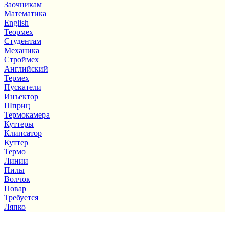
Заочникам
Математика
English
Теормех
Студентам
Механика
Строймех
Английский
Термех
Пускатели
Инъектор
Шприц
Термокамера
Куттеры
Клипсатор
Куттер
Термо
Линии
Пилы
Волчок
Повар
Требуется
Ляпко