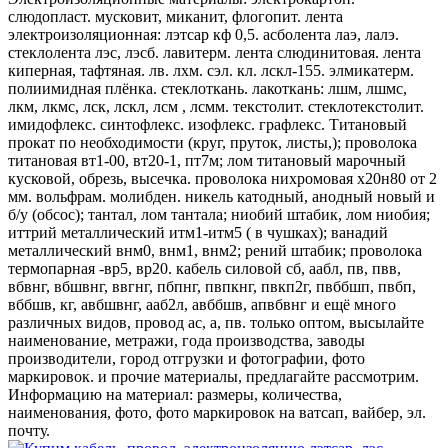
слюдопласт. мусковит, миканит, флогопит. лента
электроизоляционная: лэтсар кф 0,5. асболента лаэ, лалэ.
стеклолента лэс, лэсб. лавитерм. лента слюдинитовая. лента
киперная, тафтяная. лв. лхм. сэл. кл. лскл-155. элмикатерм.
полиимидная плёнка. стеклоткань. лакоткань: лшм, лшмс,
лкм, лкмс, лск, лскл, лсм , лсмм. текстолит. стеклотекстолит.
имидофлекс. синтофлекс. изофлекс. графлекс. Титановый
прокат по необходимости (круг, пруток, листы,); проволока
титановая вт1-00, вт20-1, пт7м; лом титановый марочный
кусковой, обрезь, высечка. проволока нихромовая х20н80 от 2
мм. вольфрам. молибден. никель катодный, анодный новый и
б/у (обсос); тантал, лом тантала; ниобий штабик, лом ниобия;
иттрий металлический итм1-итм5 ( в чушках); ванадий
металлический внм0, внм1, внм2; рений штабик; проволока
термопарная -вр5, вр20. кабель силовой сб, аабл, пв, пвв,
вбвнг, вбшвнг, ввгнг, пбпнг, пвпкнг, пвкп2г, пвббшп, пвбп,
вббшв, кг, авбшвнг, ааб2л, авббшв, апвбвнг и ещё много
различных видов, провод ас, а, пв. только оптом, высылайте
наименование, метражи, года производства, заводы
производители, город отгрузки и фотографии, фото
маркировок. и прочие материалы, предлагайте рассмотрим.
Информацию на материал: размеры, количества,
наименования, фото, фото маркировок на ватсап, вайбер, эл.
почту.