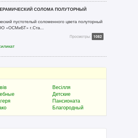
КЕРАМИЧЕСКИЙ СОЛОМА ПОЛУТОРНЫЙ
еский пустотелый соломенного цвета полуторный
ОО «ОСМиБТ» г.Ста...
Просмотры:
1082
силикат
вів
Весілля
ебные
Детские
геря
Пансионата
ако
Благородный