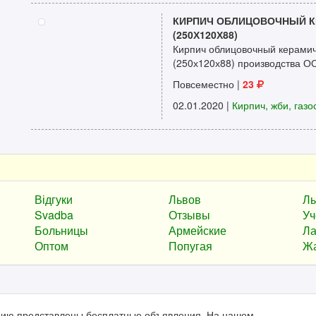
КИРПИЧ ОБЛИЦОВОЧНЫЙ 
(250Х120Х88)
Кирпич облицовочный керамич
(250х120х88) производства О
Повсеместно |
23
02.01.2020
|
Кирпич, жби, газо
Відгуки
Львов
Ль
Svadba
Отзывы
Уч
Больницы
Армейские
Ла
Оптом
Попугая
Ж
анию представлены бесплатные объявления. На нашем