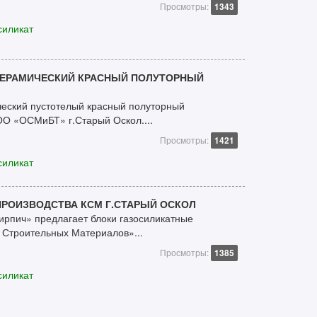
Просмотры:
1343
силикат
ЕРАМИЧЕСКИЙ КРАСНЫЙ ПОЛУТОРНЫЙ
еский пустотелый красный полуторный
ОО «ОСМиБТ» г.Старый Оскол....
Просмотры:
1421
силикат
ПРОИЗВОДСТВА КСМ Г.СТАРЫЙ ОСКОЛ
ирпич» предлагает блоки газосиликатные
Строительных Материалов»...
Просмотры:
1385
силикат