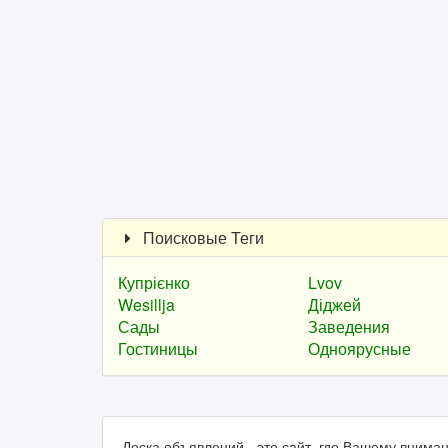
Поисковые Теги
Купрієнко
Lvov
Wesillja
Діджей
Сады
Заведения
Гостиницы
Одноярусные
Доска объявлений - это сайт, где Вашему вним