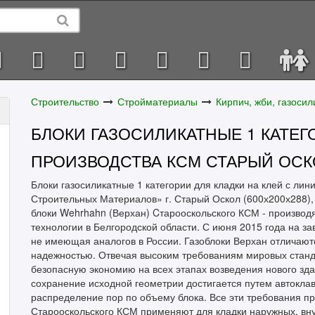
Строительство
Стройматериалы
Кирпич, жби, газосил
БЛОКИ ГАЗОСИЛИКАТНЫЕ 1 КАТЕ
ПРОИЗВОДСТВА КСМ СТАРЫЙ ОСК
Блоки газосиликатные 1 категории для кладки на клей с л
Строительных Материалов» г. Старый Оскол (600х200х288), 
блоки Wehrhahn (Верхан) Cтарооскольского КСМ - производ
технологии в Белгородской области. С июня 2015 года на з
не имеющая аналогов в России. Газоблоки Верхан отличаютс
надежностью. Отвечая высоким требованиям мировых станд
безопасную экономию на всех этапах возведения нового зд
сохранение исходной геометрии достигается путем автокл
распределение пор по объему блока. Все эти требования п
Старооскольского КСМ применяют для кладки наружных, вну