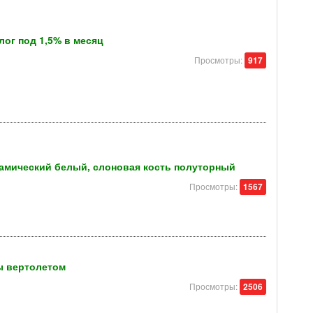
лог под 1,5% в месяц
Просмотры:
917
амический белый, слоновая кость полуторный
Просмотры:
1567
ы вертолетом
Просмотры:
2506