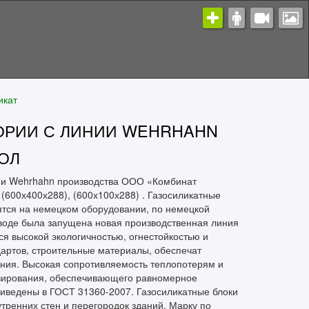
икат
ГОРИИ С ЛИНИИ WEHRHAHN
ОЛ
инии Wehrhahn производства ООО «Комбинат
(600х400х288), (600х100х288) . Газосиликатные
ятся на немецком оборудовании, по немецкой
аводе была запущена новая производственная линия
я высокой экологичностью, огнестойкостью и
артов, строительные материалы, обеспечат
ания. Высокая сопротивляемость теплопотерям и
авирования, обеспечивающего равномерное
риведены в ГОСТ 31360-2007. Газосиликатные блоки
тренних стен и перегородок зданий. Марку по