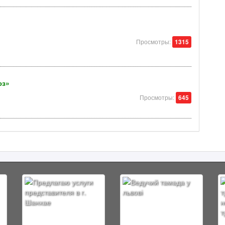
Просмотры:
1315
юз»
Просмотры:
645