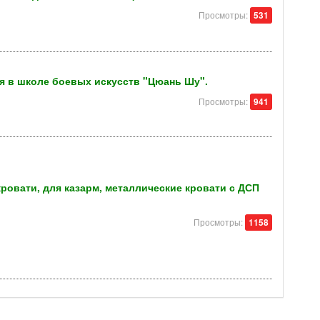
Просмотры:
531
я в школе боевых искусств "Цюань Шу".
Просмотры:
941
овати, для казарм, металлические кровати с ДСП
Просмотры:
1158