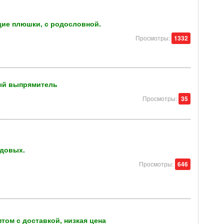
щие плюшки, с родословной.
Просмотры:
1332
вый выпрямитель
Просмотры:
35
одовых.
Просмотры:
646
том с доставкой, низкая цена