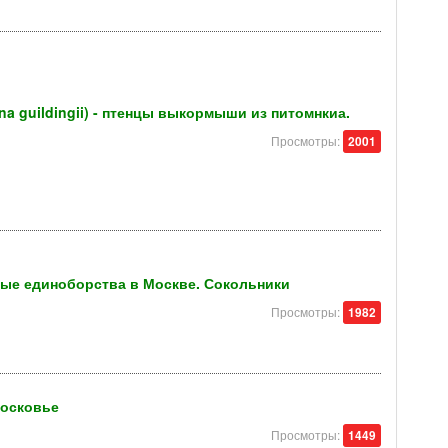
a guildingii) - птенцы выкормыши из питомнкиа.
Просмотры:
2001
ные единоборства в Москве. Сокольники
Просмотры:
1982
московье
Просмотры:
1449