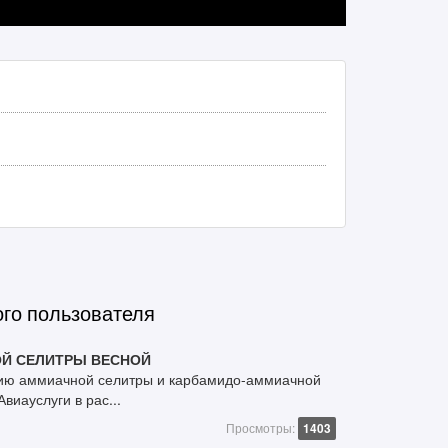
ого пользователя
Й СЕЛИТРЫ ВЕСНОЙ
нию аммиачной селитры и карбамидо-аммиачной
виауслуги в рас...
Просмотры:
1403