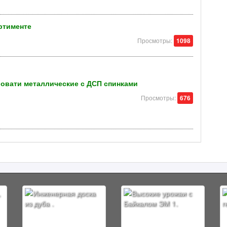
ртименте
Просмотры:
1098
ровати металлические с ДСП спинками
Просмотры:
676