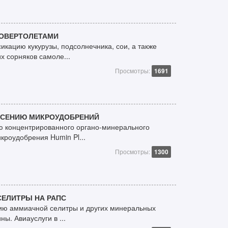
РОВЕРТОЛЕТАМИ
кацию кукурузы, подсолнечника, сои, а также
х сорняков самоле...
Просмотры:
1691
НЕСЕНИЮ МИКРОУДОБРЕНИЙ
ю концентрированного органо-минерального
кроудобрения Humin Pl...
Просмотры:
1300
СЕЛИТРЫ НА РАПС
нию аммиачной селитры и других минеральных
ы. Авиауслуги в ...