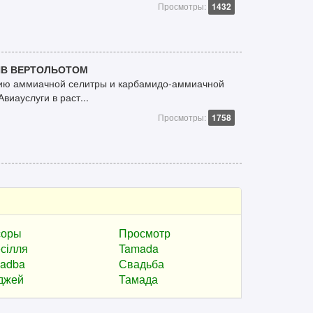
Просмотры:
1432
ИВ ВЕРТОЛЬОТОМ
нию аммиачной селитры и карбамидо-аммиачной
виауслуги в раст...
Просмотры:
1758
соры
Просмотр
сілля
Tamada
adba
Свадьба
джей
Тамада