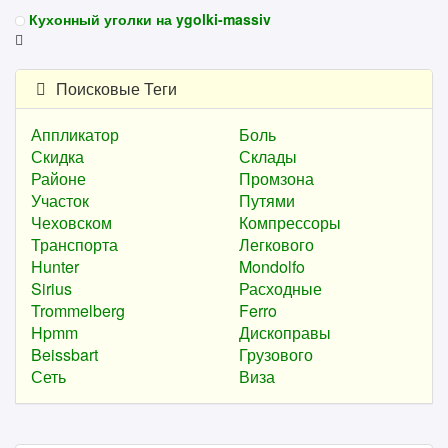
Кухонный уголки на ygolki-massiv
Поисковые Теги
Аппликатор
Боль
Скидка
Склады
Районе
Промзона
Участок
Путями
Чеховском
Компрессоры
Транспорта
Легкового
Hunter
Mondolfo
Sirius
Расходные
Trommelberg
Ferro
Hpmm
Дископравы
Beissbart
Грузового
Сеть
Виза