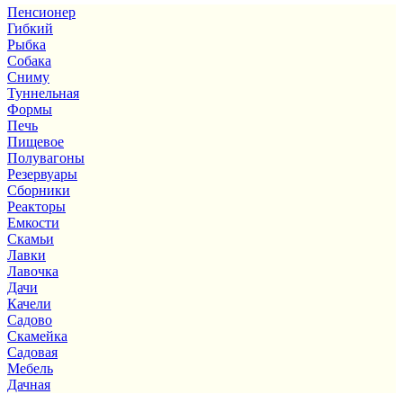
Пенсионер
Гибкий
Рыбка
Собака
Сниму
Туннельная
Формы
Печь
Пищевое
Полувагоны
Резервуары
Сборники
Реакторы
Емкости
Скамьи
Лавки
Лавочка
Дачи
Качели
Садово
Скамейка
Садовая
Мебель
Дачная