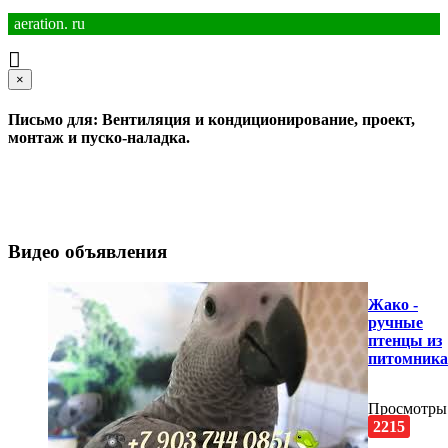
aeration. ru
×
Письмо для: Вентиляция и кондиционирование, проект,
монтаж и пуско-наладка.
Видео объявления
Жако -
ручные
птенцы из
питомника
Просмотры
2215