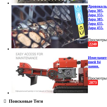
Дровокол
Japa 305,
Japa 355,
Japa 385,
Japa 435,
Japa 455.
Просмотры
2240
Измельчит
пней fsi
дания.
Просмотры
2873
Поисковые Теги