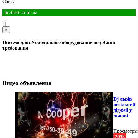
Сайт:
firefrost. com. ua
×
Письмо для: Холодильное оборудование под Ваши
требования
Видео объявления
Dj львів
весільний
діджей у
львові
Просмотры
2053