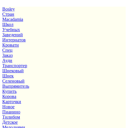
Bosley
Стран
Macadamia
Школ
Учебных
Заведений
Интернатов
Кровати
Спец
Заказ
Ауди
Транспортер
Шнековый
Шнек
Селеновый
Выпрямитель
Купить
Корова
Карточки
Новое
Пианино
Тилибом
Детское
Мелодиями