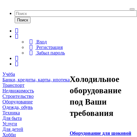
To
na
Поиск
Вход
Регистрация
Забыл пароль
Учёба
Холодильное
Банки, кредиты, карты, ипотека
Транспорт
оборудование
Недвижимость
Строительство
под Ваши
Оборудование
Одежда, обувь
требования
Техника
Для быта
Услуги
Для детей
Оборудование для шоковой
Хобби