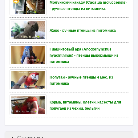
Молуккский какаду (Cacatua moluccensis)
- ручные птенцы из питомника.
Жако - ручные птенцы из питомника
Гиацинтовый ара (Anodorhynchus
hyacinthinus) - птенцы выкормыши из
питомника
Попугаи - ручные птенцы 4 мес. из
питомника
Корма, витамины, клетки, насесты для
попугаев из чехии, бельгии
Статистика