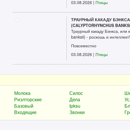
03.08.2026
|
Птицы
ТРАУРНЫЙ КАКАДУ БЭНКСА
(CALYPTORHYNCHUS BANKSI
Траурный какаду Бэнкса, или 
banksii) - роскошь и интеллект
Повсеместно
03.08.2026
|
Птицы
Молока
Силос
Ш
Риэлторские
Дела
Ус
Базовый
Ipksu
Бл
Входящие
Звонки
Гр