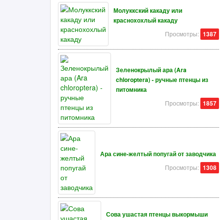
Молуккский какаду или
краснохохлый какаду
Просмотры:
1387
Зеленокрылый ара (Ara
chloroptera) - ручные птенцы из
питомника
Просмотры:
1857
Ара сине-желтый попугай от заводчика
Просмотры:
1308
Сова ушастая птенцы выкормыши