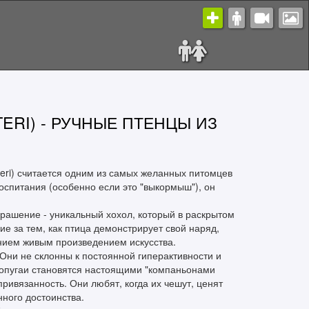
ERI) - РУЧНЫЕ ПТЕНЦЫ ИЗ
teri) считается одним из самых желанных питомцев
воспитания (особенно если это "выкормыш"), он
крашение - уникальный хохол, который в раскрытом
е за тем, как птица демонстрирует свой наряд,
анием живым произведением искусства.
 Они не склонны к постоянной гиперактивности и
попугаи становятся настоящими "компаньонами
ривязанность. Они любят, когда их чешут, ценят
нного достоинства.