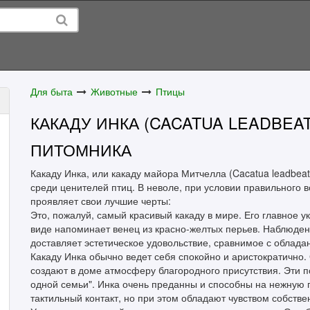
Для быта
Животные
Птицы
КАКАДУ ИНКА (CACATUA LEADBEAT
ПИТОМНИКА
Какаду Инка, или какаду майора Митчелла (Cacatua leadbea
среди ценителей птиц. В неволе, при условии правильного 
проявляет свои лучшие черты:
Это, пожалуй, самый красивый какаду в мире. Его главное у
виде напоминает венец из красно-желтых перьев. Наблюдени
доставляет эстетическое удовольствие, сравнимое с облад
Какаду Инка обычно ведет себя спокойно и аристократично.
создают в доме атмосферу благородного присутствия. Эти 
одной семьи". Инка очень преданны и способны на нежную п
тактильный контакт, но при этом обладают чувством собстве