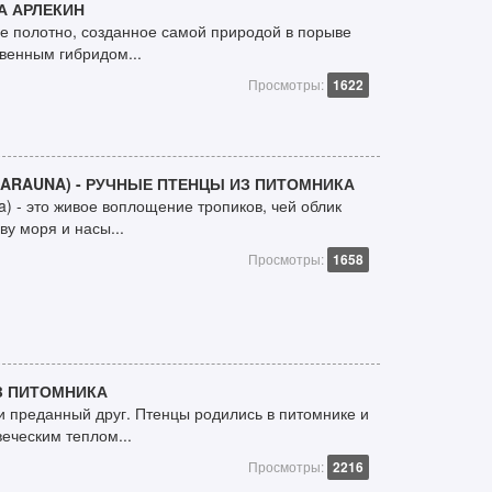
РА АРЛЕКИН
ое полотно, созданное самой природой в порыве
венным гибридом...
Просмотры:
1622
RARAUNA) - РУЧНЫЕ ПТЕНЦЫ ИЗ ПИТОМНИКА
a) - это живое воплощение тропиков, чей облик
ву моря и насы...
Просмотры:
1658
З ПИТОМНИКА
и преданный друг. Птенцы родились в питомнике и
еческим теплом...
Просмотры:
2216