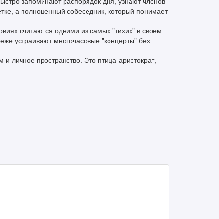
быстро запоминают распорядок дня, узнают членов
летке, а полноценный собеседник, который понимает
овиях считаются одними из самых "тихих" в своем
 реже устраивают многочасовые "концерты" без
м и личное пространство. Это птица-аристократ,