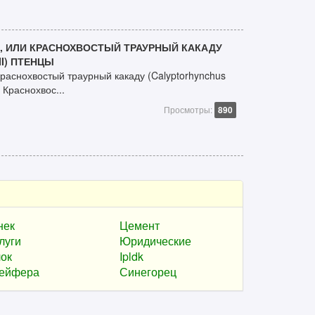
, ИЛИ КРАСНОХВОСТЫЙ ТРАУРНЫЙ КАКАДУ
I) ПТЕНЦЫ
краснохвостый траурный какаду (Calyptorhynchus
! Краснохвос...
Просмотры:
890
нек
Цемент
луги
Юридические
ок
Ipldk
ейфера
Синегорец