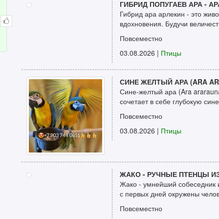
ГИБРИД ПОПУГАЕВ АРА - А
Гибрид ара арлекин - это жив
вдохновения. Будучи величест
Повсеместно
03.08.2026
|
Птицы
СИНЕ ЖЕЛТЫЙ АРА (ARA A
Сине-желтый ара (Ara araraun
сочетает в себе глубокую сине
Повсеместно
03.08.2026
|
Птицы
ЖАКО - РУЧНЫЕ ПТЕНЦЫ И
Жако - умнейший собеседник 
с первых дней окружены челов
Повсеместно