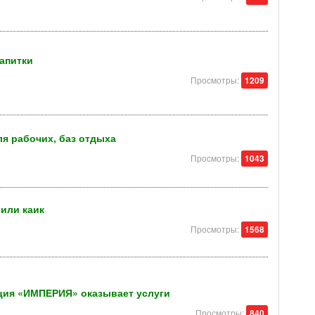
напитки
Просмотры:
1209
я рабочих, баз отдыха
Просмотры:
1043
или каик
Просмотры:
1568
ция «ИМПЕРИЯ» оказывает услуги
Просмотры:
840