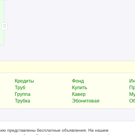
Кредиты
Фонд
Ин
Труб
Купить
Пр
Группа
Кавер
Му
Трубка
Эбонитовая
Об
анию представлены бесплатные объявления. На нашем