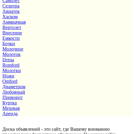
Самолет
Селитра
Авиатек
Хаском
Аммиачная
Вертолет
Внесение
Емкости
Бочки
Молочное
Молоток
Цепы
Bomford
Молотки
Ножи
Omford
Диаметром
Любовный
Приворот
Куртка
Меховая
Аренда
Доска объявлений - это сайт, где Вашему вниманию