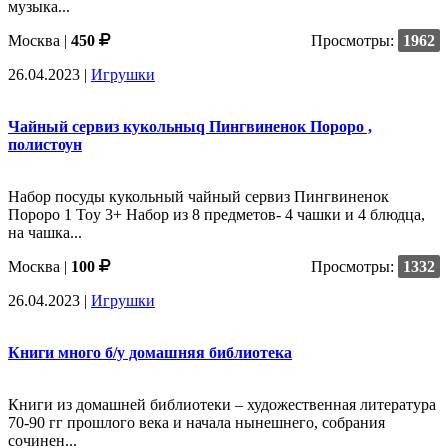
музыка...
Москва |
450
Просмотры:
1962
26.04.2023
|
Игрушки
Чайный сервиз кукольныq Пингвиненок Пороро ,
полистоун
Набор посуды кукольный чайный сервиз Пингвиненок
Пороро 1 Toy 3+ Набор из 8 предметов- 4 чашки и 4 блюдца,
на чашка...
Москва |
100
Просмотры:
1332
26.04.2023
|
Игрушки
Книги много б/у домашняя библиотека
Книги из домашней библиотеки – художественная литература
70-90 гг прошлого века и начала нынешнего, собрания
сочинен...