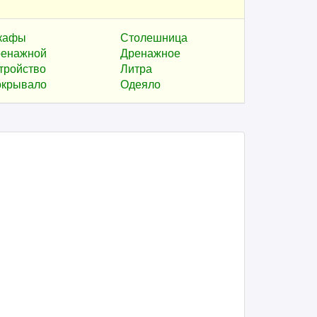
кафы
Столешница
енажной
Дренажное
тройство
Литра
крывало
Одеяло