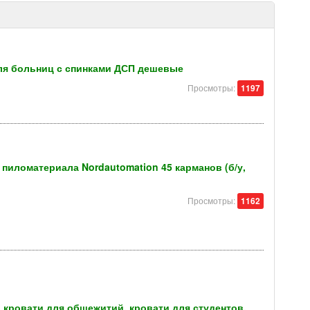
ля больниц с спинками ДСП дешевые
Просмотры:
1197
пиломатериала Nordautomation 45 карманов (б/у,
Просмотры:
1162
 кровати для общежитий, кровати для студентов,