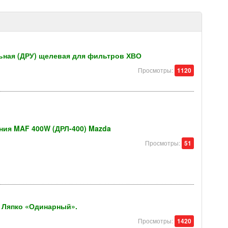
ьная (ДРУ) щелевая для фильтров ХВО
Просмотры:
1120
ния MAF 400W (ДРЛ-400) Mazda
Просмотры:
51
 Ляпко «Одинарный».
Просмотры:
1420