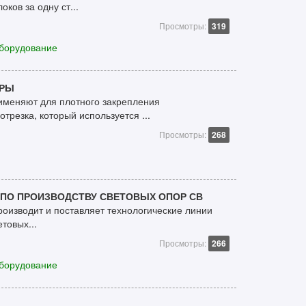
ков за одну ст...
Просмотры:
319
борудование
УРЫ
именяют для плотного закрепления
трезка, который используется ...
Просмотры:
268
 ПО ПРОИЗВОДСТВУ СВЕТОВЫХ ОПОР СВ
роизводит и поставляет технологические линии
товых...
Просмотры:
266
борудование