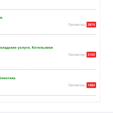
я.
Просмотры:
2874
складские услуги, Котельники
Просмотры:
3155
блиотека
Просмотры:
1584